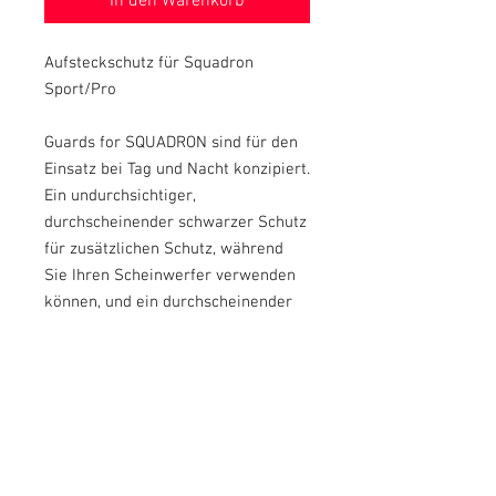
In den Warenkorb
Aufsteckschutz für Squadron
Sport/Pro
Guards for SQUADRON sind für den
Einsatz bei Tag und Nacht konzipiert.
Ein undurchsichtiger,
durchscheinender schwarzer Schutz
für zusätzlichen Schutz, während
Sie Ihren Scheinwerfer verwenden
können, und ein durchscheinender
bernsteinfarbener Schutz, um mit
allen Situationen fertig zu werden
(Nebel, Staub usw.).
Die Schutzvorrichtungen können
ohne Werkzeug für einige Sekunden
ein- und ausgeklinkt werden.