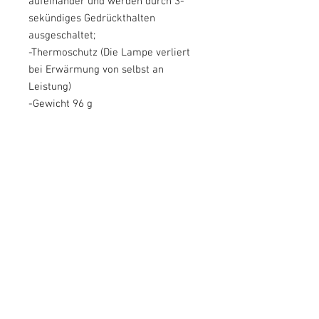
aufeinander und werden durch 3-
sekündiges Gedrückthalten
ausgeschaltet;
-Thermoschutz (Die Lampe verliert
bei Erwärmung von selbst an
Leistung)
-Gewicht 96 g
-10000 mAh Akku
Autonomie:
10000-mAh-Akku:
1h45 bei 100 %
5:00 Uhr bei 60 %
Sparmodus mehr als 15 Stunden
Inhalt des Motorrad-Kits
:
1 EXM3400 Lampe
1 10000-mAh-Akku