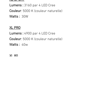
Lumens :
3160 par 4 LED Cree
Couleur
: 5000 K (couleur naturelle)
Watts :
30W
XL PRO
Lumens :
4900 par 4 LED Cree
Couleur
: 5000 K (couleur naturelle)
Watts :
40w
XL 80
Lumens :
9500 par 4 LED Cree
Couleur
: 5000 K (couleur naturelle)
Watts :
80w
Poids :
880 grammes
Durée de vie des LEDs :
49,930
Heures
Lentille :
Polycarbonate