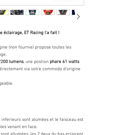
 éclairage, ET Racing l'a fait !
igine (non fournie) propose toutes les
age.
2200 lumens
, une postion
phare 61 watts
rectement via votre commodo d'origine
geable.
s inferieurs sont alumées et le faisceau est
ules venant en face.
s sont allumées. les 2 deux du bas eclairent