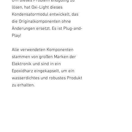
Um dieses Problem endgültig zu
lösen, hat Oxi-Light dieses
Kondensatormodul entwickelt, das
die Originalkomponenten ohne
Änderungen ersetzt. Es ist Plug-and-
Play!
Alle verwendeten Komponenten
stammen von großen Marken der
Elektronik und sind in ein
Epoxidharz eingekapselt, um ein
wasserdichtes und robustes Produkt
zu erhalten.
Dieser Kondensator ersetzt die
ursprüngliche Elementreferenz:
- Kondensator: 031.40.051.00.00
An den Modellen anzubringen: